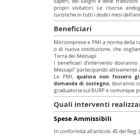
saperi, dei luoghi e delle tradizioni
propri visitatori. Le risorse end
turistiche in tutti i dodici mesi dell’an
Beneficiari
Microimprese e PMI a norma della r
o di nuova costituzione, che vogliano
Terra dei Messapi
I beneficiari d’intervento dovranno a
Messapi” partecipando attivamente al
Le PMI,
qualora non fossero gi
domanda di sostegno
, dovranno co
graduatoria sul BURP e comunque pri
Quali interventi realizza
Spese Ammissibili
In conformità all’articolo 45 del Reg