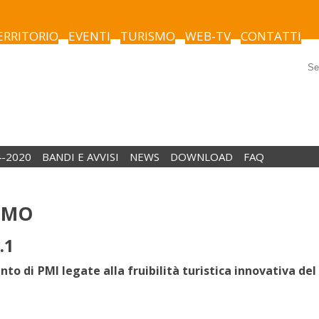
TERRITORIO
EVENTI
TURISMO
WEB-TV
CONTATTI
4-2020
BANDI E AVVISI
NEWS
DOWNLOAD
FAQ
ISMO
.1
nto di PMI legate alla fruibilità turistica innovativa del