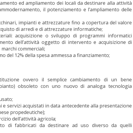
uamento ed ampliamento dei locali da destinare alla attività
l’ammodernamento, il potenziamento e l’ampliamento delle
chinari, impianti e attrezzature fino a copertura del valore
quisto di arredi e di attrezzature informatiche;
eriali: acquisizione o sviluppo di programmi informatici
mento dell’attività oggetto di intervento e acquisizione di
e, marchi commerciali;
imo del 12% della spesa ammessa a finanziamento;
stituzione ovvero il semplice cambiamento di un bene
mpianto) obsoleto con uno nuovo di analoga tecnologia
 usato;
eni e servizi acquistati in data antecedente alla presentazione
spese propedeutiche);
cizio dell’attività agricola;
o di fabbricati da destinare ad uso diverso da quelli