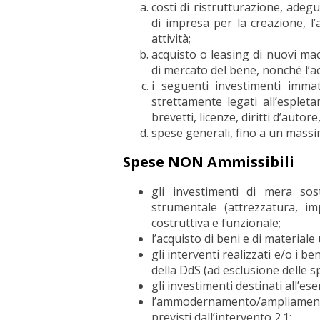
costi di ristrutturazione, adeg
di impresa per la creazione, 
attività;
acquisto o leasing di nuovi mac
di mercato del bene, nonché l’ac
i seguenti investimenti immat
strettamente legati all’espleta
brevetti, licenze, diritti d’autor
spese generali, fino a un mass
Spese NON Ammissibili
gli investimenti di mera so
strumentale (attrezzatura, i
costruttiva e funzionale;
l’acquisto di beni e di materiale
gli interventi realizzati e/o i b
della DdS (ad esclusione delle 
gli investimenti destinati all’eser
l’ammodernamento/ampliament
previsti dall’intervento 2.1;