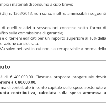
empio i materiali di consumo a ciclo breve;
. (UE) n. 1303/2013, non sono, inoltre, ammissibili i seguenti
e di quelli relativi a sovvenzioni concesse sotto forma di
ifico sulla commissione di garanzia;
ti e di terreni edificati per un importo superiore al 10% della
perazione considerata;
A) salvo nei casi in cui non sia recuperabile a norma della
iuto
o è di € 400.000,00. Ciascuna proposta progettuale dovrà
riore a € 80.000,00
.
rma di contributo in conto capitale sulle spese sostenute e
iquota contributiva, calcolata sulla spesa ammessa a