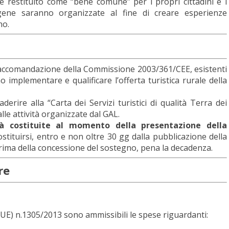
 è restituito come “bene comune” per i propri cittadini e i
ogene saranno organizzate al fine di creare esperienze
no.
accomandazione della Commissione 2003/361/CEE, esistenti
 implementare e qualificare l’offerta turistica rurale della
derire alla “Carta dei Servizi turistici di qualità Terra dei
le attività organizzate dal GAL.
à costituite al momento della presentazione della
stituirsi, entro e non oltre 30 gg dalla pubblicazione della
ma della concessione del sostegno, pena la decadenza.
re
. (UE) n.1305/2013 sono ammissibili le spese riguardanti: