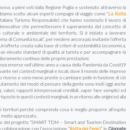
sso a pieni voti dalla Regione Puglia e sostenuto attraverso la
iamo scelto alcuni esperti compagni di viaggio come “
La Rotta
Italiana Turismo Responsabile) che hanno sostenuto il lavoro di
da innovative che permettessero il superamento del concetto di
culturale o ambientale del territorio. Si è iniziato a lavorare
tema di Comunità locali”, per rendere ancora più invitante l’offerta
 Un’offerta creata sulla base di criteri di sostenibilità (economica,
 un elevato standard di qualità al turista e per accompagnare la
glioramento continuo delle proprie prestazioni.
enza emerse nell’ultimo anno a causa della Pandemia da Covid19
ante nei contesti marginali e locali, dove il mondo delle imprese
 risorse e sono meno pronte a cambiare pelle in funzione di ciò
utamento del modo di pensare della gente sono insiti oggi anche
, valori, rapporti interpersonali credibili, saper fare semplici ed
isposte in questi contesti marginali, in un ritorno alle origini ed alla
nei territori perché comprenda cosa è meglio proporre all’ospite
o molto apprezzato.
bito del progetto “SMART TDM – Smart and Tourism Destination
n collaborazione con l’associazione “
Rotta dei Fenici
” le
Giornate