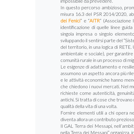
impossibile da prevedere.
In questo percorso ambizioso, promo
misura 16.3 del PSR 2014/2020, abb
dei Fenici
” e “
AITR
” (Associazione 
identificazione di quelle linee gui
singola impresa o singolo elemento 
sviluppando il sentirsi parte del “Sis
del territorio, in una logica di RETE.
ambientale e sociale), per garantire
comunità rurale in un processo di mi
Le esigenze di adattamento e resili
assumono un aspetto ancora più rilev
e le attività economiche hanno meno
che chiedono i nuovi mercati. Nel m
richieste come autenticità, genuinità
antichi. Si tratta di cose che trovano r
qualità della vita di una volta.
Fornire elementi utili a chi opera 
diventa allora un contributo prezios
Il GAL Terra dei Messapi, nell’am
nella Terra dei Messapi” organizza, i