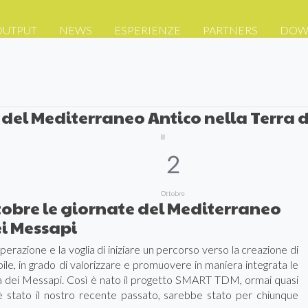
OUTPUT
NEWS
ESPERIENZE
PARTNERS
DOW
 del Mediterraneo Antico nella Terra 
Il
2
Ottobre
tobre le giornate del Mediterraneo
ei Messapi
erazione e la voglia di iniziare un percorso verso la creazione di
ile, in grado di valorizzare e promuovere in maniera integrata le
rra dei Messapi. Così è nato il progetto SMART TDM, ormai quasi
è stato il nostro recente passato, sarebbe stato per chiunque