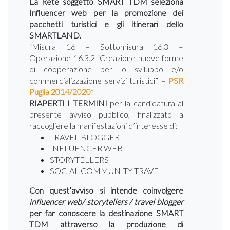
La Rete soggetto SMART TDM seleziona
Influencer web per la promozione dei
pacchetti turistici e gli itinerari dello
SMARTLAND.
“Misura 16 – Sottomisura 16.3 –
Operazione 16.3.2 “Creazione nuove forme
di cooperazione per lo sviluppo e/o
commercializzazione servizi turistici” –
PSR
Puglia 2014/2020
”
RIAPERTI I TERMINI
per la candidatura al
presente avviso pubblico, finalizzato a
raccogliere la manifestazioni d’interesse di:
TRAVEL BLOGGER
INFLUENCER WEB
STORYTELLERS
SOCIAL COMMUNITY TRAVEL
Con quest’avviso si intende coinvolgere
influencer web/ storytellers / travel blogger
per far conoscere la destinazione SMART
TDM attraverso la produzione di