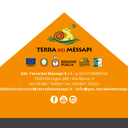
GAL Terra Dei Messapi S.r.l.
• p.IVA 01796490744
72023 Mesagne (BR) • Via Albricci, 3
tel +39 0831 734929 • fax +39 0831 735323
ubblicherelazioni@terradeimessapi.it
•
info@pec.terradeimessapi.