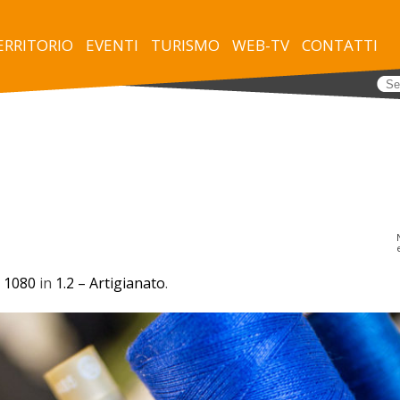
TERRITORIO
EVENTI
TURISMO
WEB-TV
CONTATTI
 1080
in
1.2 – Artigianato
.