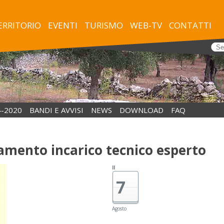
TERRITORIO
EVENTI
TURISMO
WEB-TV
CONTATTI
4-2020
BANDI E AVVISI
NEWS
DOWNLOAD
FAQ
damento incarico tecnico esperto
Il
7
Agosto