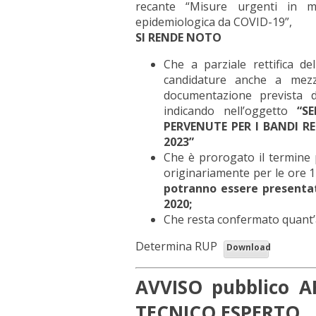
recante “Misure urgenti in m
epidemiologica da COVID-19”,
SI RENDE NOTO
Che a parziale rettifica de
candidature anche a mezzo
documentazione prevista dal
indicando nell’oggetto
“S
PERVENUTE PER I BANDI RE
2023”
Che è prorogato il termine p
originariamente per le ore 
potranno essere presentat
2020;
Che resta confermato quant’a
Determina RUP
Download
AVVISO pubblico 
TECNICO ESPERTO