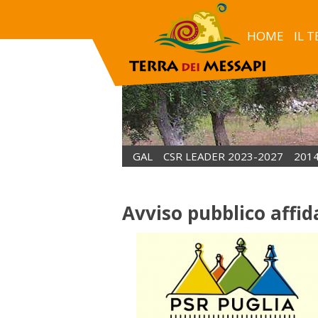
Avviso pubblico affidamento incarico tecnico esperto403
HOME
IL 
GAL
CSR LEADER 2023-2027
201
Avviso pubblico affi