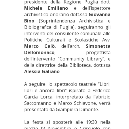
presidente della Regione Puglia dott.
Michele Emiliano
e dell’ispettore
archivistico onorario dott.ssa
Giovanna
Bino
(Soprintendenza Archivistica e
Bibliografica di Puglia), seguiranno gli
interventi del consulente comunale alle
Politiche Culturali e Scolastiche Avv.
Marco Calò
, dell’arch.
Simonetta
Dellomonaco
, progettista
dell’intervento “Community Library”, e
della direttrice della Biblioteca, dott.ssa
Alessia Galiano
.
A seguire, lo spettacolo teatrale “Libri,
libri e ancora libri” ispirato a Federico
García Lorca, interpretato da Fabrizio
Saccomanno e Marco Schiavone, verrà
presentato da Giampiera Dimonte.
La festa si sposterà alle 19:30 nella
piazze IV Novembre e Criscuolo con