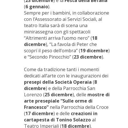
(
23 dicembre
) e la
Festa della Befana
(
6 gennaio
).
Sempre per i bambini, in collaborazione
con l’Assessorato ai Servizi Sociali, al
teatro Italia sarà di scena una
minirassegna con gli spettacoli
“Altrimenti arriva l’uomo nero” (
18
dicembre
), “La favola di Peter che
scoprí il peso dell’ombra” (
19 dicembre
)
e “Secondo Pinocchio” (
23 dicembre
).
Come da tradizione tanti i momenti
dedicati all’arte con le inaugurazioni dei
presepi della Società Operaia
(
8
dicembre
) e della Parrocchia San
Lorenzo (
25 dicembre
), delle
mostre di
arte presepiale “Sulle orme di
Francesco”
nella Parrocchia della Croce
(
17 dicembre
) e delle
creazioni in
cartapesta di Tonino Solazzo
al
Teatro Imperiali (
18 dicembre
).