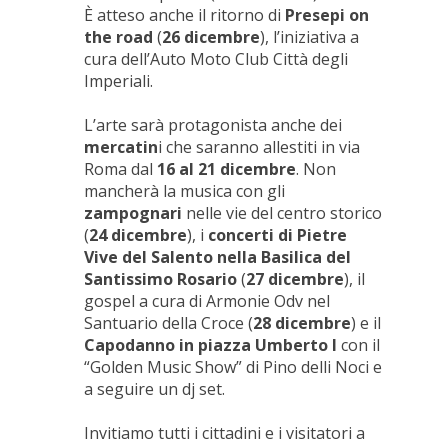
È atteso anche il ritorno di
Presepi on
the road
(
26 dicembre
), l’iniziativa a
cura dell’Auto Moto Club Città degli
Imperiali.
L’arte sarà protagonista anche dei
mercatin
i che saranno allestiti in via
Roma dal
16 al 21 dicembre
. Non
mancherà la musica con gli
zampognari
nelle vie del centro storico
(
24 dicembre
), i
concerti di Pietre
Vive del Salento nella Basilica del
Santissimo Rosario
(
27 dicembre
), il
gospel a cura di Armonie Odv nel
Santuario della Croce (
28 dicembre
) e il
Capodanno in piazza Umberto I
con il
“Golden Music Show” di Pino delli Noci e
a seguire un dj set.
Invitiamo tutti i cittadini e i visitatori a