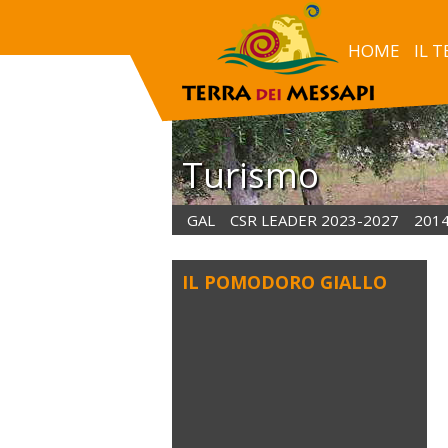
HOME
IL 
Turismo
GAL
CSR LEADER 2023-2027
201
IL POMODORO GIALLO