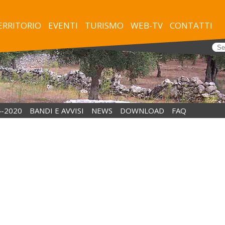
TERRITORIO
EVENTI
TURISMO
WEB-TV
CONTATTI
4-2020
BANDI E AVVISI
NEWS
DOWNLOAD
FAQ