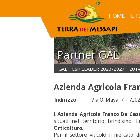
HOME
IL 
Partner GAL
GAL
CSR LEADER 2023-2027
201
Azienda Agricola Fra
Indirizzo
Via O. Maya, 7 – 72
L’
Azienda Agricola Franco De Cas
situati nel territorio brindisino.
Orticoltura
.
Per il settore viticolo il mercato d