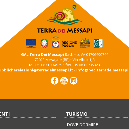
GAL Terra Dei Messapi S.r.l.
• p.IVA 01796490744
72023 Mesagne (BR) • Via Albricci, 3
tel +39 0831 734929 • fax +39 0831 735323
ubblicherelazioni@terradeimessapi.it
•
info@pec.terradeimessapi.
ENTI
TURISMO
DOVE DORMIRE