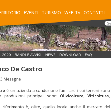
TERRITORIO
EVENTI
TURISMO
WEB-TV
CONTATTI
4-2020
BANDI E AVVISI
NEWS
DOWNLOAD
FAQ
nco De Castro
023 Mesagne
tro
è un azienda a conduzione familiare i cui terreni sono
 Le produzioni principali sono:
Olivicoltura, Viticoltura,
i riferimento è, oltre, quello locale anche il mercato del