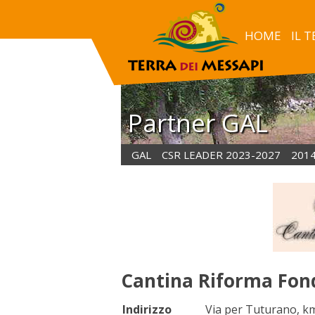
HOME
IL 
Partner GAL
GAL
CSR LEADER 2023-2027
201
Cantina Riforma Fon
Indirizzo
Via per Tuturano, k