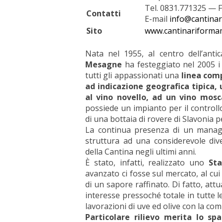
Tel. 0831.771325 — 
Contatti
E-mail
info@cantina
Sito
www.cantinariforma
Nata nel 1955, al centro dell’ant
Mesagne
ha festeggiato nel 2005 
tutti gli appassionati una
linea comp
ad indicazione geografica tipica,
al vino novello, ad un vino mosc
possiede un impianto per il controll
di una bottaia di rovere di Slavonia pe
La continua presenza di un manage
struttura ad una considerevole diver
della Cantina negli ultimi anni.
È stato, infatti, realizzato uno
Sta
avanzato ci fosse sul mercato, al cui
di un sapore raffinato. Di fatto, att
interesse pressoché totale in tutte l
lavorazioni di uve ed olive con la comm
Particolare rilievo merita lo sp