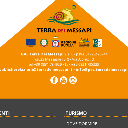
GAL Terra Dei Messapi S.r.l.
• p.IVA 01796490744
72023 Mesagne (BR) • Via Albricci, 3
tel +39 0831 734929 • fax +39 0831 735323
ubblicherelazioni@terradeimessapi.it
•
info@pec.terradeimessapi.
ENTI
TURISMO
DOVE DORMIRE