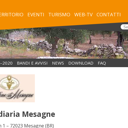
TERRITORIO
EVENTI
TURISMO
WEB-TV
CONTATTI
4-2020
BANDI E AVVISI
NEWS
DOWNLOAD
FAQ
diaria Mesagne
m 1 – 72023 Mesagne (BR)