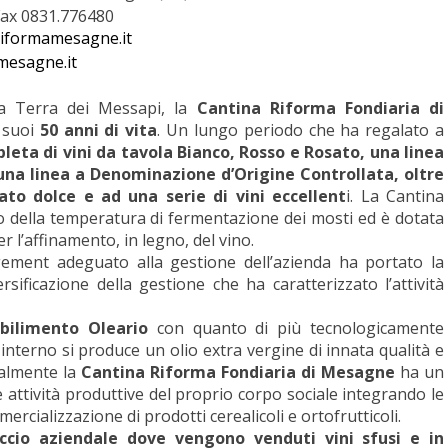
Fax 0831.776480
riformamesagne.it
mesagne.it
ica Terra dei Messapi, la
Cantina Riforma Fondiaria di
i suoi
50 anni di vita
. Un lungo periodo che ha regalato a
leta di vini da tavola Bianco, Rosso e Rosato, una linea
 una linea a Denominazione d’Origine Controllata, oltre
ato dolce e ad una serie di vini eccellent
i. La Cantina
o della temperatura di fermentazione dei mosti ed è dotata
r l’affinamento, in legno, del vino.
ment adeguato alla gestione dell’azienda ha portato la
sificazione della gestione che ha caratterizzato l’attività
bilimento Oleario
con quanto di più tecnologicamente
 interno si produce un olio extra vergine di innata qualità e
ualmente la
Cantina Riforma Fondiaria di Mesagne
ha un
e attività produttive del proprio corpo sociale integrando le
ercializzazione di prodotti cerealicoli e ortofrutticoli.
accio aziendale dove vengono venduti vini sfusi e in