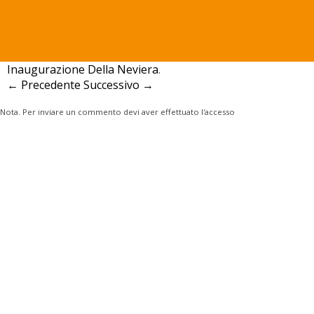
IMG-20230912-WA0015-768×1024
Pubblicato
13 Settembre 2023
alle
768 × 1024
in
Latiano:
Inaugurazione Della Neviera
.
← Precedente
Successivo →
Nota. Per inviare un commento devi aver effettuato l'accesso
GAL Terra Dei Messapi S.r.l.
• p.IVA 01796490744
72023 Mesagne (BR) • Via Albricci, 3
tel +39 0831 734929 • fax +39 0831 735323
pubblicherelazioni@terradeimessapi.it
•