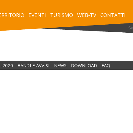
TERRITORIO
EVENTI
TURISMO
WEB-TV
CONTATTI
4-2020
BANDI E AVVISI
NEWS
DOWNLOAD
FAQ