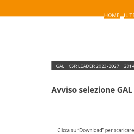
Avviso selezione GAL404
HOME
IL 
GAL
CSR LEADER 2023-2027
201
Avviso selezione GAL
Clicca su “Download” per scaricare