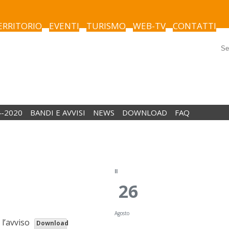
TERRITORIO
EVENTI
TURISMO
WEB-TV
CONTATTI
4-2020
BANDI E AVVISI
NEWS
DOWNLOAD
FAQ
Il
26
Agosto
 l’avviso
Download