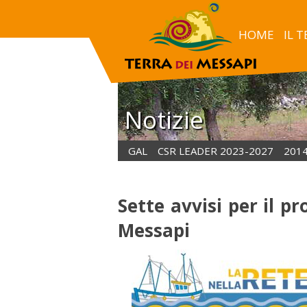
Sette avvisi per il progetto sulla pesca del GAL Terra dei M
HOME
IL 
Notizie
GAL
CSR LEADER 2023-2027
201
Sette avvisi per il p
Messapi