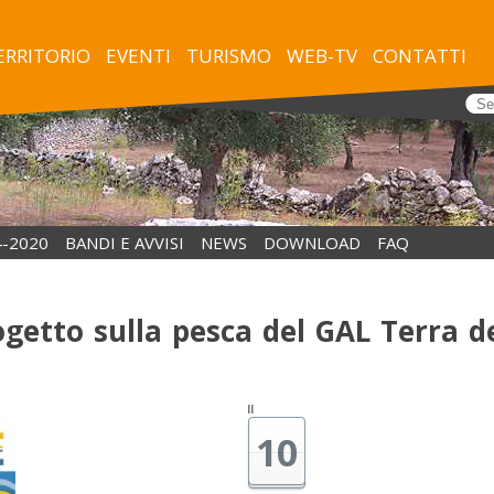
essapi21
TERRITORIO
EVENTI
TURISMO
WEB-TV
CONTATTI
4-2020
BANDI E AVVISI
NEWS
DOWNLOAD
FAQ
rogetto sulla pesca del GAL Terra d
Il
10