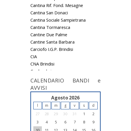
Cantina Rif. Fond. Mesagne
Cantina San Donaci
Cantina Sociale Sampietrana
Cantina Tormaresca
Cantine Due Palme
Cantine Santa Barbara
Carciofo I.G.P. Brindisi
CIA
CNA Brindisi
Co.di.va.bri.
Coldiretti Brindisi
CALENDARIO BANDI e
Confagricoltura Brindisi
AVVISI
Confcooperative Brindisi
<<
Agosto 2026
>>
Copagri Brindisi
l
m
m
g
v
s
d
Gamadi S.r.l.
27
28
29
30
31
1
2
L'ancora di Puglia Oleificio
Lega Coop Puglia
3
4
5
6
7
8
9
Legambiente Brindisi
10
11
12
13
14
15
16